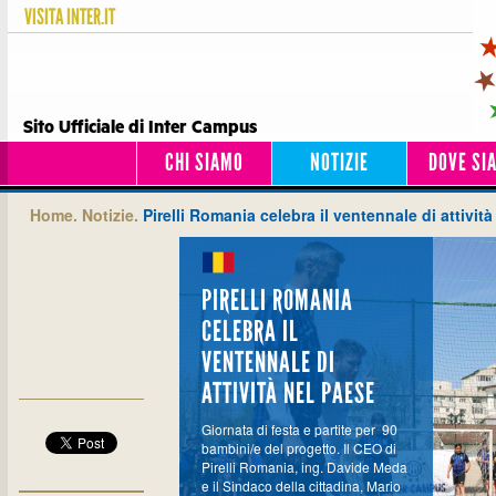
VISITA
INTER.IT
Sito Ufficiale di Inter Campus
CHI SIAMO
NOTIZIE
DOVE SI
Home.
Notizie.
Pirelli Romania celebra il ventennale di attivit
PIRELLI ROMANIA
CELEBRA IL
VENTENNALE DI
ATTIVITÀ NEL PAESE
Giornata di festa e partite per 90
bambini/e del progetto. Il CEO di
Pirelli Romania, ing. Davide Meda
e il Sindaco della cittadina, Mario