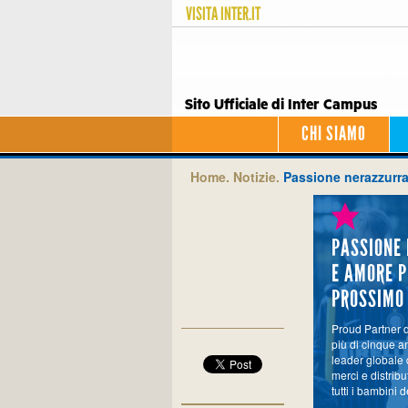
VISITA
INTER.IT
Sito Ufficiale di Inter Campus
CHI SIAMO
Home.
Notizie.
Passione nerazzurra
PASSIONE
E AMORE P
PROSSIMO
Proud Partner 
più di cinque a
leader globale 
merci e distribut
tutti i bambini 