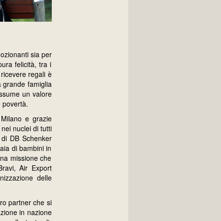
ozionanti sia per
a felicità, tra i
 ricevere regali è
a grande famiglia
 assume un valore
e povertà.
i Milano e grazie
i nuclei di tutti
ci di DB Schenker
aia di bambini in
“una missione che
ravi, Air Export
nizzazione delle
ro partner che si
azione in nazione