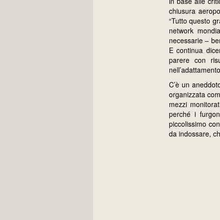
in base alle cri
chiusura aeropor
“Tutto questo gra
network mondia
necessarie – ben
E continua dice
parere con ris
nell’adattamento 
C’è un aneddoto
organizzata come
mezzi monitorati
perché i furgo
piccolissimo con
da indossare, ch