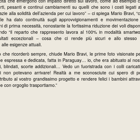
ticità che emergono con impatto diretto sul lavoro, come ad esempio ca
ti, pesanti e continui cambiamenti su quelli che sono i costi legati al
zie alla solidità dell’azienda per cui lavoro” – ci spiega Mario Bravi, “
le ha dato continuità sugli approvvigionamenti e movimentazione 
i di prima necessità, nonostante la fortissima riduzione dei voli disponi
ndo “il reparto che rappresento lavora al 100% in modalità smartw
ultati eccezionali – cosa che ci rende più sicuri e allo stesso 
alle esigenze attuali.
 che ricorderò sempre, chiude Mario Bravi, le prime foto visionate 
 espressa e dedicata, fatta in Paraguay… io, che era abituato al nos
, blindati, scorte addizionali… Vedo un fuoristrada con i colli caricat
ni non potevano arrivare! Realtà a me sconosciute cui spero di po
tributo al vostro grandissimo progetto e rendere felici i bambini attr
e con orgoglio trasportiamo.”