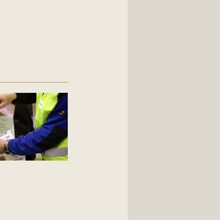
©Franco Origlia - InterCampus