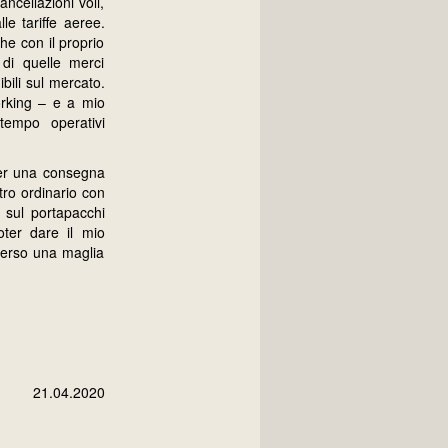
ncellazioni voli,
le tariffe aeree.
che con il proprio
di quelle merci
bili sul mercato.
orking – e a mio
tempo operativi
per una consegna
tro ordinario con
i sul portapacchi
ter dare il mio
averso una maglia
21.04.2020