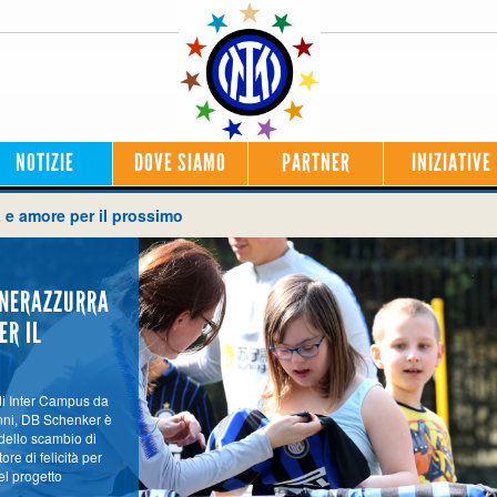
NOTIZIE
DOVE SIAMO
PARTNER
INIZIATIVE
 e amore per il prossimo
 NERAZZURRA
ER IL
di Inter Campus da
nni, DB Schenker è
dello scambio di
ore di felicità per
del progetto