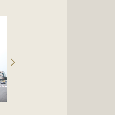
Milano Malpensa Dicembre 2015: DB Shenker per InterCampus Fo