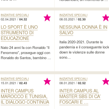
INIZIATIVE SPECIALI
INIZIATIVE SPECIALI
02.04.2021 /
08.03.2021 /
04.32
02.30
LO SPORT È UNO
NESSUNA DONNA È IN
STRUMENTO DI
SALVO
EDUCAZIONE
Italia 2020-2021. Durante la
pandemia e il conseguente lock
Nato 24 anni fa con Ronaldo “Il
down le violenze sulle donne
Fenomeno”, prosegue oggi con
sono…
Ronaldo do Santos, bambino …
INIZIATIVE SPECIALI
INIZIATIVE SPECIALI
15.01.2021 /
08.01.2021 /
02.43
02.52
INTER CAMPUS
INTER CAMPUS AL
MAROCCO E TUNISIA,
MASTER SBS DI CA’
IL DIALOGO CONTINUA
FOSCARI E …