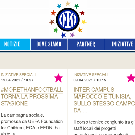
NOTIZIE
DOVE SIAMO
PARTNER
INIZIATIVE
INIZIATIVE SPECIALI
INIZIATIVE SPECIALI
19.04.2021 /
09.04.2021 /
10.27
10.15
#MORETHANFOOTBALL
INTER CAMPUS
TORNA LA PROSSIMA
MAROCCO E TUNISIA,
STAGIONE
SULLO STESSO CAMP
DA …
La campagna sociale,
promossa da UEFA Foundation
Il corso tecnico congiunto tra gl
for Children, ECA e EFDN, ha
staff locali dei progetti
visto la …
nordafricani, un momento di …