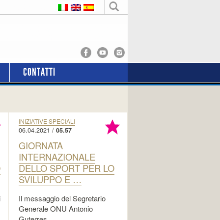
CONTATTI
INIZIATIVE SPECIALI
06.04.2021 /
05.57
GIORNATA
INTERNAZIONALE
O
DELLO SPORT PER LO
SVILUPPO E …
i
Il messaggio del Segretario
Generale ONU Antonio
Guterres