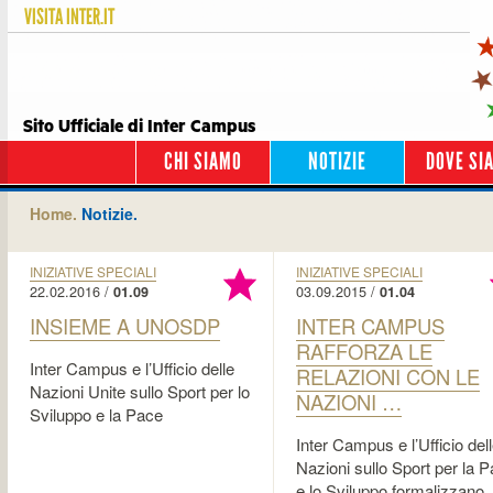
VISITA
INTER.IT
Sito Ufficiale di Inter Campus
CHI SIAMO
NOTIZIE
DOVE SI
Home.
Notizie.
INIZIATIVE SPECIALI
INIZIATIVE SPECIALI
22.02.2016 /
03.09.2015 /
01.09
01.04
INSIEME A UNOSDP
INTER CAMPUS
RAFFORZA LE
Inter Campus e l’Ufficio delle
RELAZIONI CON LE
Nazioni Unite sullo Sport per lo
NAZIONI …
Sviluppo e la Pace
Inter Campus e l’Ufficio del
Nazioni sullo Sport per la 
e lo Sviluppo formalizzano