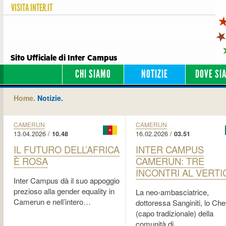
VISITA
INTER.IT
Sito Ufficiale di Inter Campus
CHI SIAMO
NOTIZIE
DOVE SI
Home.
Notizie.
CAMERUN
CAMERUN
13.04.2026 /
16.02.2026 /
10.48
03.51
IL FUTURO DELL’AFRICA
INTER CAMPUS
È ROSA
CAMERUN: TRE
INCONTRI AL VERTI
Inter Campus dà il suo appoggio
prezioso alla gender equality in
La neo-ambasciatrice,
Camerun e nell’intero…
dottoressa Sanginiti, lo Che
(capo tradizionale) della
comunità di …