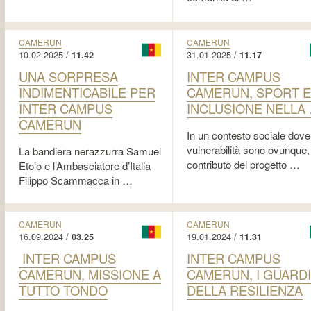
CAMERUN
CAMERUN
10.02.2025 /
31.01.2025 /
11.42
11.17
UNA SORPRESA
INTER CAMPUS
INDIMENTICABILE PER
CAMERUN, SPORT 
INTER CAMPUS
INCLUSIONE NELLA
CAMERUN
In un contesto sociale dove
vulnerabilità sono ovunque, 
La bandiera nerazzurra Samuel
contributo del progetto …
Eto’o e l’Ambasciatore d’Italia
Filippo Scammacca in …
CAMERUN
CAMERUN
16.09.2024 /
19.01.2024 /
03.25
11.31
INTER CAMPUS
INTER CAMPUS
CAMERUN, MISSIONE A
CAMERUN, I GUARDI
TUTTO TONDO
DELLA RESILIENZA