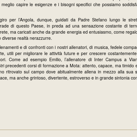
r meglio capire le esigenze e i bisogni specifici che possiamo soddisf
 giro per l’Angola, dunque, guidati da Padre Stefano lungo le stret
 strade di questo Paese, in preda ad una sensazione costante di terr
prete, ma caricati anche da grande energia ed entusiasmo, come regalo
 diverse realtà nerazzurre.
llenamenti e di confronti con i nostri allenatori, di musica, fedele comp
te, utili per migliorare le attività future e per crescere costantemente 
ratori. Come ad esempio Emilio, l’allenatore di Inter Campus a Vi
stri precedenti corsi di formazione a Mota: attento, capace, ma timido e
mo ritrovato sul campo dove abitualmente allena in mezzo alla sua
cace, ma anche grintoso, divertente, estroverso e in grande sintonia con