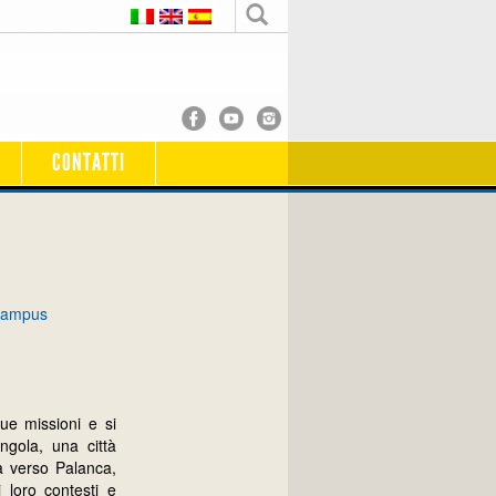
CONTATTI
r Campus
ue missioni e si
ngola, una città
a verso Palanca,
 loro contesti e