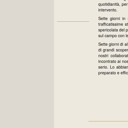
quotidianità, pe
intervento.
Sette giorni in
trafficatissime
spericolata del 
sul campo con le
Sette giorni di a
di grandi scoper
nostri collabo
incontrato ai no
serio. Lo abbia
preparato e effi