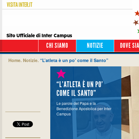
VISITA
INTER.IT
Sito Ufficiale di Inter Campus
CHI SIAMO
NOTIZIE
DOVE SI
Home.
Notizie.
“L’atleta è un po’ come il Santo”
“L’ATLETA È UN PO’
COME IL SANTO”
Le parole del Papa e la
Benedizione Apostolica per Inter
Campus