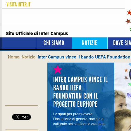
VISITA
INTER.IT
Sito Ufficiale di Inter Campus
CHI SIAMO
NOTIZIE
DOVE SI
Home.
Notizie.
Inter Campus vince il bando UEFA Foundation 
INTER CAMPUS VINCE IL
BANDO UEFA
FOUNDATION CON IL
PROGETTO EURHOPE
Lo sport per promuovere
l’inclusione di genere, sociale e
culturale nel continente europeo