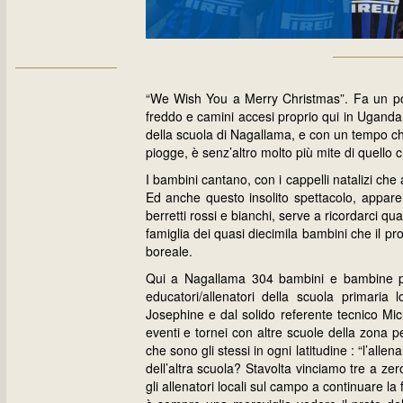
“We Wish You a Merry Christmas”. Fa un po’
freddo e camini accesi proprio qui in Uganda
della scuola di Nagallama, e con un tempo ch
piogge, è senz’altro molto più mite di quello ch
I bambini cantano, con i cappelli natalizi che
Ed anche questo insolito spettacolo, apparent
berretti rossi e bianchi, serve a ricordarci q
famiglia dei quasi diecimila bambini che il pro
boreale.
Qui a Nagallama 304 bambini e bambine par
educatori/allenatori della scuola primaria l
Josephine e dal solido referente tecnico Mi
eventi e tornei con altre scuole della zona p
che sono gli stessi in ogni latitudine : “l’al
dell’altra scuola? Stavolta vinciamo tre a zer
gli allenatori locali sul campo a continuare l