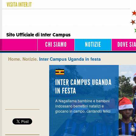
VISITA
INTER.IT
Sito Ufficiale di Inter Campus
CHI SIAMO
NOTIZIE
DOVE SI
Home.
Notizie.
Inter Campus Uganda in festa
INTER CAMPUS UGANDA
IN FESTA
A Nagallama bambine e bambini
indossano berrettini natalizi e
giocano in campo, cantando felici