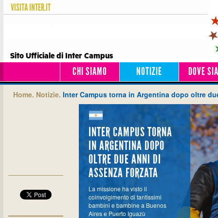
VISITA
INTER.IT
Sito Ufficiale di Inter Campus
CHI SIAMO
NOTIZIE
DOVE SI
Home.
Notizie.
Inter Campus torna in Argentina dopo oltre due
INTER CAMPUS TORNA
IN ARGENTINA DOPO
OLTRE DUE ANNI DI
ASSENZA FORZATA
La missione ha visto il
coinvolgimento di tantissimi
bambini e bambine a Buenos
Aires e Puerto Iguazù