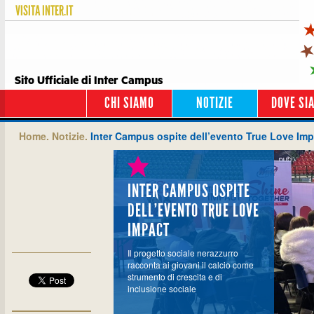
VISITA
INTER.IT
Sito Ufficiale di Inter Campus
CHI SIAMO
NOTIZIE
DOVE SI
Home.
Notizie.
Inter Campus ospite dell’evento True Love Imp
INTER CAMPUS OSPITE
DELL’EVENTO TRUE LOVE
IMPACT
Il progetto sociale nerazzurro
racconta ai giovani il calcio come
strumento di crescita e di
inclusione sociale