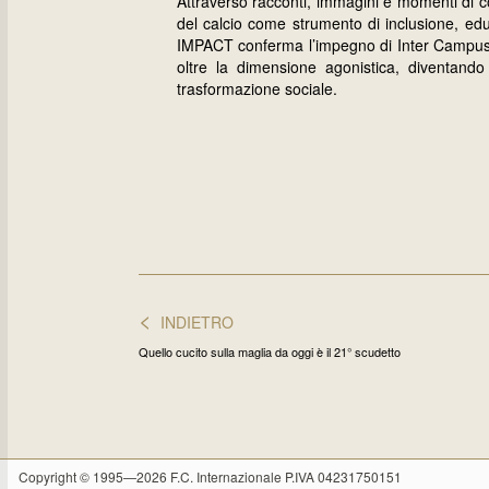
Attraverso racconti, immagini e momenti di co
del calcio come strumento di inclusione, ed
IMPACT conferma l’impegno di Inter Campus 
oltre la dimensione agonistica, diventan
trasformazione sociale.
<
INDIETRO
Quello cucito sulla maglia da oggi è il 21° scudetto
Copyright © 1995—2026 F.C. Internazionale P.IVA 04231750151