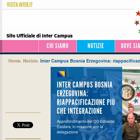
VISITA
INTER.IT
Sito Ufficiale di Inter Campus
CHI SIAMO
NOTIZIE
DOVE SI
Home.
Notizie.
Inter Campus Bosnia Erzegovina: riappacificaz
INTER CAMPUS BOSNIA
ERZEGOVINA:
RIAPPACIFICAZIONE PIÙ
CHE INTEGRAZIONE
Approfondimento del DG Edoardo
Caldara, in missione con la
delegazione