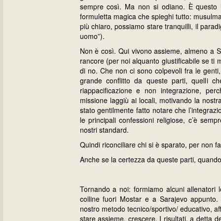
sempre così. Ma non si odiano. È questo i
formuletta magica che spieghi tutto: musulmani
più chiaro, possiamo stare tranquilli, il parad
uomo”).
Non è così. Qui vivono assieme, almeno a Sa
rancore (per noi alquanto giustificabile se ti 
di no. Che non ci sono colpevoli fra le genti, 
grande conflitto da queste parti, quelli c
riappacificazione e non integrazione, per
missione laggiù ai locali, motivando la nostra
stato gentilmente fatto notare che l’integraz
le principali confessioni religiose, c’è semp
nostri standard.
Quindi riconciliare chi si è sparato, per non fa
Anche se la certezza da queste parti, quando
Tornando a noi: formiamo alcuni allenatori lo
colline fuori Mostar e a Sarajevo appunto. 
nostro metodo tecnico/sportivo/ educativo, affi
stare assieme, crescere. I risultati, a detta d