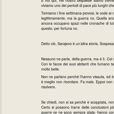
E noi qui, nel nostro
belpaese
siamo tremen
viviamo uno dei periodi di pace più lunghi che 
Temiamo i fine settimana piovosi, le code ai 
legittimamente, ma la guerra no. Quella anch
ancora occupano spazi nelle cronache di tutti
questo, per fortuna no.
Detto ciò, Sarajevo è un’altra storia. Sospesa
Nessuno ne parla, della guerra, ma è lì. Col s
Con le facce dei suoi abitanti che fumano ta
molto belle.
Non ne parlano perché l’hanno vissuta, ed è
è meglio non ricordare. Fa male. Eppoi non c
risolvere.
Se chiedi, non si sa perchè è scoppiata, non s
Certo si possono trarre delle conclusioni p
guerre ce ne sono sempre state, hanno comba