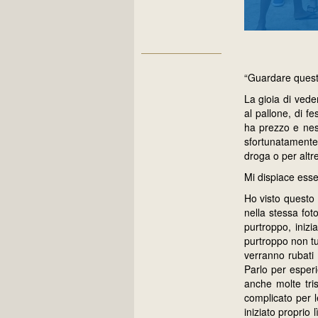
“Guardare questa
La gioia di vede
al pallone, di f
ha prezzo e ness
sfortunatamente, 
droga o per altr
Mi dispiace esse
Ho visto questo 
nella stessa fot
purtroppo, iniz
purtroppo non tut
verranno rubati 
Parlo per esper
anche molte tri
complicato per l
iniziato proprio