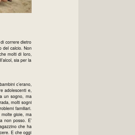
di correre dietro
o del calcio. Non
he molti di loro,
’alcol, sia per la
 bambini c’erano,
re adolescenti e,
 ha un sogno, ma
trada, molti sogni
oblemi familiari.
 molte gioie, ma
ma non posso. E’
 ragazzino che ha
scere. E che oggi