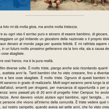
 foto mi dà molta gioia, ma anche molta tristezza.
re su ogni viso il sorriso puro e sincero di essere bambino, di giocare, 
esteggiare un gol imitando un giocatore della nazionale o il proprio idol
un denaro al mondo paga per questa felicità. E mi rattrista sapere c
in un futuro molto prossimo getteranno via la loro vita, sia a causa dell
e cose sbagliate.
re così franco, ma è la pura realtà.
film diverse volte. È molto triste, piango anche solo ricordando quanti
o, scattata anni fa. Tanti bambini che ho visto crescere, fino a diventa
iare a fare cose sbagliate. È molto triste. Ognuno di questi bambini
ti saranno in grado di realizzarlo. Molti sogni saranno persi lungo la s
dall’alcol, smarriti per drogarsi, per mancanza di opportunità o per pr
ienza: sono passati più di 20 anni di progetto Inter Campus: ho avuto
stezze. Avrei davvero voluto aiutare ogni bambino, ogni famiglia… 
e persone che vivono all’interno della comunità. È triste vedere quel
 lì, sul nostro campetto, quando aveva sei sette anni, che ho visto cre