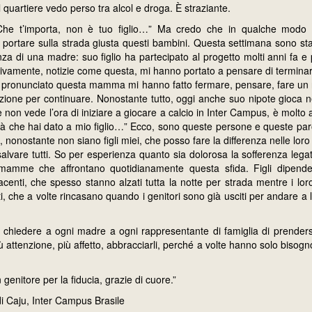
uartiere vedo perso tra alcol e droga. È straziante.
“Che t’importa, non è tuo figlio…” Ma credo che in qualche modo a
i portare sulla strada giusta questi bambini. Questa settimana sono st
nza di una madre: suo figlio ha partecipato al progetto molti anni fa e
intivamente, notizie come questa, mi hanno portato a pensare di terminar
a pronunciato questa mamma mi hanno fatto fermare, pensare, fare un 
zione per continuare. Nonostante tutto, oggi anche suo nipote gioca 
e non vede l’ora di iniziare a giocare a calcio in Inter Campus, è molto 
tà che hai dato a mio figlio…” Ecco, sono queste persone e queste pa
 nonostante non siano figli miei, che posso fare la differenza nelle loro
salvare tutti. So per esperienza quanto sia dolorosa la sofferenza legata
 mamme che affrontano quotidianamente questa sfida. Figli dipenden
centi, che spesso stanno alzati tutta la notte per strada mentre i lor
, che a volte rincasano quando i genitori sono già usciti per andare a 
 chiedere a ogni madre a ogni rappresentante di famiglia di prenders
più attenzione, più affetto, abbracciarli, perché a volte hanno solo bisogno
genitore per la fiducia, grazie di cuore.”
i Caju, Inter Campus Brasile