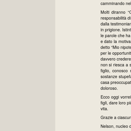
camminando nel q
Molti diranno 
responsabilità d
dalla testimonia
in prigione. Ist
le parole che h
e dato la motiva
detto “Mio nipot
per le opportuni
davvero credere,
non si riesca a 
figlio, conosco
sostanze stupefa
casa preoccupati
doloroso.
Ecco oggi vorrei
figli, dare loro 
vita.
Grazie a ciascun 
Nelson, nucleo d