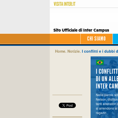
VISITA
INTER.IT
Sito Ufficiale di Inter Campus
CHI SIAMO
Home.
Notizie.
I conflitti e i dubbi
I CONFLITT
DI UN ALL
INTER CA
Nelle parole sch
Nelson, disillu
tanti allenatori
si arrendono al 
ragazzi