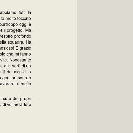
bbiamo tutti la
ato molto toccato
 purtroppo oggi è
e il progetto. Ma
respiro profondo
nella squadra. Ha
ansioso! E grazie
role che mi fanno
 vite. Nonostante
 alle sorti di un
ti da alcolici o
o genitori sono a
lavorare: è molto
i cura dei propri
 di voi nella loro