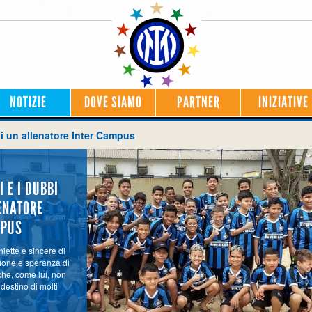
NOTIZIE
DOVE SIAMO
PARTNER
INIZIATIVE
 di un allenatore Inter Campus
I E I DUBBI
ENATORE
MPUS
iette e sincere di
sione e speranza di
 che, come lui, non
destino di molti