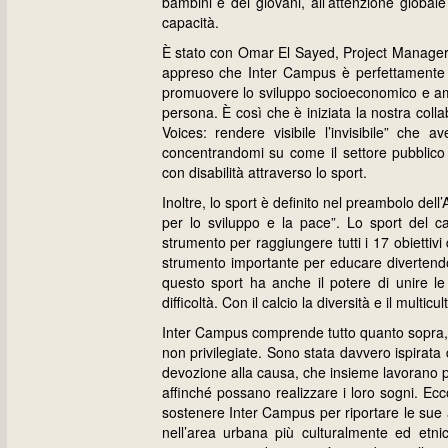
bambini e dei giovani, all’attenzione global
capacità.
È stato con Omar El Sayed, Project Manager
appreso che Inter Campus è perfettamente all
promuovere lo sviluppo socioeconomico e ambien
persona. È così che è iniziata la nostra coll
Voices: rendere visibile l’invisibile” che 
concentrandomi su come il settore pubblico
con disabilità attraverso lo sport.
Inoltre, lo sport è definito nel preambolo del
per lo sviluppo e la pace”. Lo sport del ca
strumento per raggiungere tutti i 17 obietti
strumento importante per educare divertendo
questo sport ha anche il potere di unire l
difficoltà. Con il calcio la diversità e il multic
Inter Campus comprende tutto quanto sopra, c
non privilegiate. Sono stata davvero ispirata
devozione alla causa, che insieme lavorano pe
affinché possano realizzare i loro sogni. Ec
sostenere Inter Campus per riportare le sue 
nell’area urbana più culturalmente ed etn