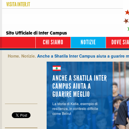
VISITA
INTER.IT
Sito Ufficiale di Inter Campus
CHI SIAMO
NOTIZIE
DOVE SI
Home.
Notizie.
Anche a Shatila Inter Campus aiuta a guarire m
ANCHE A SHATILA INTER
CAMPUS AIUTA A
GUARIRE MEGLIO
La storia di Katia, esempio di
resilienza, in contesto difficile
come Beirut