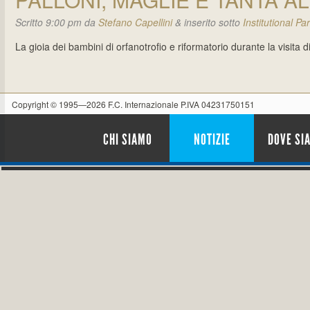
Scritto
9:00 pm
da
Stefano Capellini
&
inserito sotto
Institutional Pa
La gioia dei bambini di orfanotrofio e riformatorio durante la visita
Copyright © 1995—2026 F.C. Internazionale P.IVA 04231750151
CHI SIAMO
NOTIZIE
DOVE SI