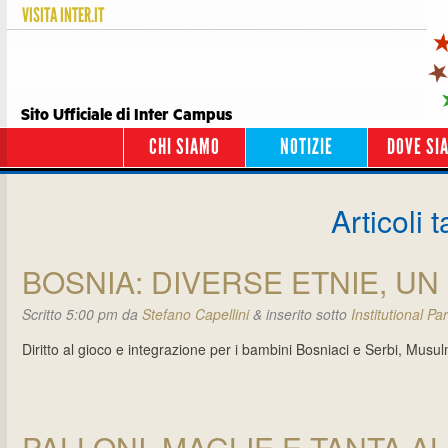
VISITA
INTER.IT
Sito Ufficiale di Inter Campus
CHI SIAMO
NOTIZIE
DOVE SI
Articoli t
BOSNIA: DIVERSE ETNIE, U
Scritto
5:00 pm
da
Stefano Capellini
&
inserito sotto
Institutional Pa
Diritto al gioco e integrazione per i bambini Bosniaci e Serbi, Musu
PALLONI, MAGLIE E TANTA A