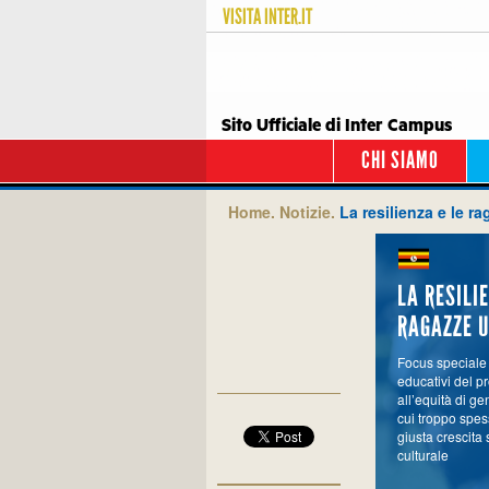
VISITA
INTER.IT
Sito Ufficiale di Inter Campus
CHI SIAMO
Home.
Notizie.
La resilienza e le r
LA RESILIE
RAGAZZE 
Focus speciale t
educativi del p
all’equità di g
cui troppo spes
giusta crescita 
culturale