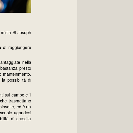
a mista St.Joseph
a di raggiungere
antaggiate nella
abbastanza presto
oro mantenimento,
a possibilità di
ti sul campo e il
a, che trasmettano
coinvolte, ed è un
 scuole ugandesi
lità di crescita