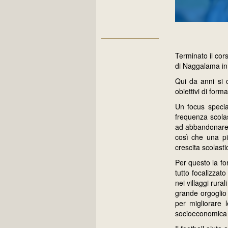
Terminato il cor
di Naggalama i
Qui da anni si 
obiettivi di form
Un focus specia
frequenza scolas
ad abbandonare g
così che una pi
crescita scolast
Per questo la fo
tutto focalizzato
nei villaggi rura
grande orgoglio
per migliorare 
socioeconomica 