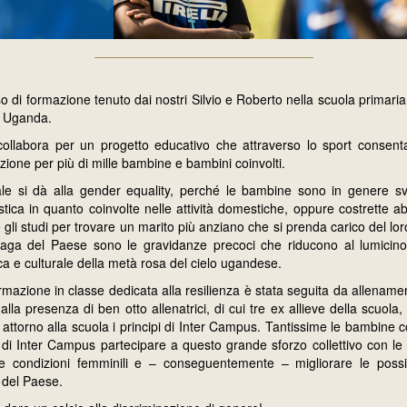
so di formazione tenuto dai nostri Silvio e Roberto nella scuola primari
n Uganda.
collabora per un progetto educativo che attraverso lo sport consent
azione per più di mille bambine e bambini coinvolti.
le si dà alla gender equality, perché le bambine sono in genere sv
tica in quanto coinvolte nelle attività domestiche, oppure costrette 
li studi per trovare un marito più anziano che si prenda carico del l
aga del Paese sono le gravidanze precoci che riducono al lumicino l
ica e culturale della metà rosa del cielo ugandese.
rmazione in classe dedicata alla resilienza è stata seguita da allenamen
 alla presenza di ben otto allenatrici, di cui tre ex allieve della scuol
li attorno alla scuola i principi di Inter Campus. Tantissime le bambine 
 di Inter Campus partecipare a questo grande sforzo collettivo con le
le condizioni femminili e – conseguentemente – migliorare le possibi
del Paese.