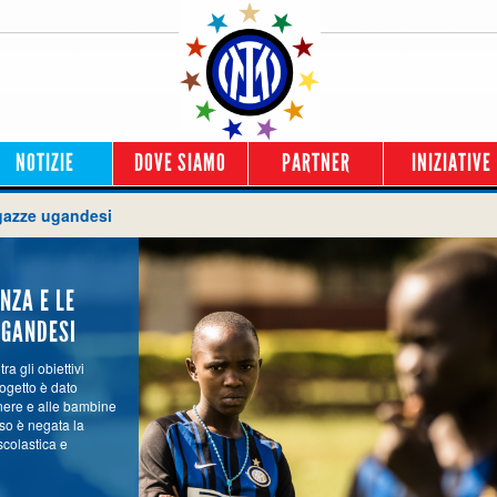
NOTIZIE
DOVE SIAMO
PARTNER
INIZIATIVE
agazze ugandesi
NZA E LE
UGANDESI
ra gli obiettivi
rogetto è dato
enere e alle bambine
so è negata la
scolastica e