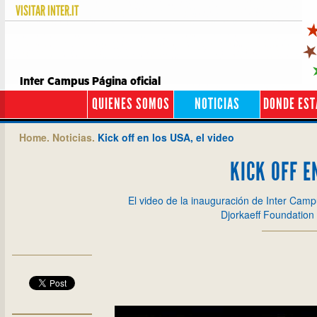
VISITAR
INTER.IT
Inter Campus Página oficial
QUIENES SOMOS
NOTICIAS
DONDE ES
Home.
Noticias.
Kick off en los USA, el video
KICK OFF E
El video de la inauguración de Inter Camp
Djorkaeff Foundation y