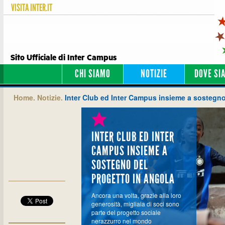
VISITA
INTER.IT
Sito Ufficiale di Inter Campus
CHI SIAMO
NOTIZIE
DOVE SI
Home.
Notizie.
Inter Club ed Inter Campus insieme a sostegno
INTER CLUB ED INTER
CAMPUS INSIEME A
SOSTEGNO DEL
PROGETTO IN ANGOLA
Ancora una volta, grazie alla loro
generosità, migliaia di soci sono
parte del progetto sociale
nerazzurro nel mondo