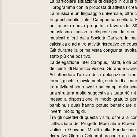
La particolare situazione di disagio in cui s
il programma con la proposta di attività ricreat
La musica è un linguaggio universale, oltre 
In quest’ambito, Inter Campus ha scelto la
per questo nuovo progetto a favore dei 3
entusiasmo messo a disposizione la sua es
musicali offerti dalla Società Carisch, in m
calcistica e ad altre attività ricreative ed educ
Già durante la prima visita congiunta, svolta
stato più che positivo.
La delegazione Inter Campus, infatti, è da po
dei centri di Ramnicu Vulcea, Goranu e Ocnel
Ad attendere l’arrivo della delegazione c’er
tornei, giochi e, ovviamente, sedute di allen
Le attività si sono svolte sui campi della scu
una struttura molto suggestiva situata 40 mt 
messo a disposizione in modo gratuito per tu
bambini, i quali hanno potuto beneficiare d
inverni molto rigidi.
Tra gli obiettivi di questa visita, oltre alla 
l’attivazione del Progetto Musicale e Ricrea
violinista Giovanni Mirolli della Fondazion
ricreative Giorgio Colnaghi, accanto allo st