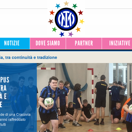
NOTIZIE
DOVE SIAMO
PARTNER
INIZIATIVE
, tra continuità e tradizione
MPUS
TRA
À E
E
ide di una Cracovia
anno raffreddato
utti