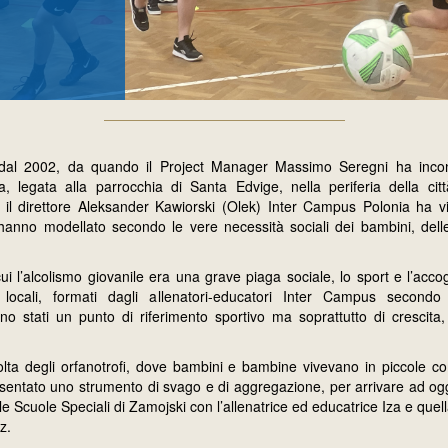
 dal 2002, da quando il Project Manager Massimo Seregni ha incon
, legata alla parrocchia di Santa Edvige, nella periferia della citt
 il direttore Aleksander Kawiorski (Olek) Inter Campus Polonia ha vi
 hanno modellato secondo le vere necessità sociali dei bambini, dell
 cui l’alcolismo giovanile era una grave piaga sociale, lo sport e l’acco
i locali, formati dagli allenatori-educatori Inter Campus second
no stati un punto di riferimento sportivo ma soprattutto di crescita
olta degli orfanotrofi, dove bambini e bambine vivevano in piccole c
sentato uno strumento di svago e di aggregazione, per arrivare ad ogg
le Scuole Speciali di Zamojski con l’allenatrice ed educatrice Iza e que
z.