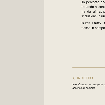
Un percorso che 
portando al centr
ma dà ai ragazz
l’inclusione in 
Grazie a tutto i
messo in campo u
<
INDIETRO
Inter Campus, un supporto pr
centinaia di bambine