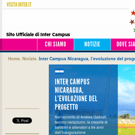
VISITA
INTER.IT
Sito Ufficiale di Inter Campus
CHI SIAMO
NOTIZIE
DOVE SI
Home.
Notizie.
Inter Campus Nicaragua, l’evoluzione del prog
INTER CAMPUS
NICARAGUA,
L’EVOLUZIONE DEL
PROGETTO
Nel racconto di Andrea Galbiati,
tecnico nerazzurro, la crescita di
bambini e allenatori a tre anni
dall’inaugurazione