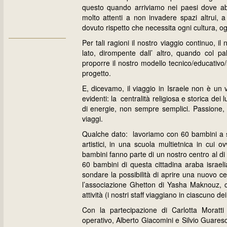
questo quando arriviamo nei paesi dove ab
molto attenti a non invadere spazi altrui, a
dovuto rispetto che necessita ogni cultura, og
Per tali ragioni il nostro viaggio continuo, 
lato, dirompente dall’ altro, quando col pa
proporre il nostro modello tecnico/educativo
progetto.
E, dicevamo, il viaggio in Israele non è un v
evidenti: la centralità religiosa e storica dei
di energie, non sempre semplici. Passione, t
viaggi.
Qualche dato: lavoriamo con 60 bambini a sud
artistici, in una scuola multietnica in cui 
bambini fanno parte di un nostro centro al di l
60 bambini di questa cittadina araba israeli
sondare la possibilità di aprire una nuovo c
l’associazione Ghetton di Yasha Maknouz, ch
attività (i nostri staff viaggiano in ciascuno de
Con la partecipazione di Carlotta Mora
operativo, Alberto Giacomini e Silvio Guares