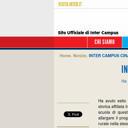
VISITA
INTER.IT
Sito Ufficiale di Inter Campus
CHI SIAMO
Home.
Notizie.
INTER CAMPUS CINA
I
Ha 
Ha avuto esito 
storica affiliat
scuola di ques
allargare il pro
rurale nella ste