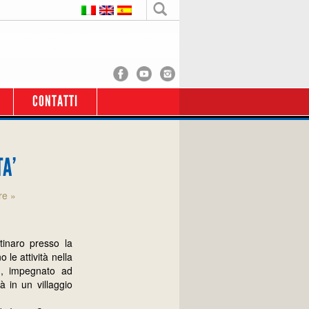
CONTATTI
A’
re »
tinaro presso la
le attività nella
n, impegnato ad
à in un villaggio