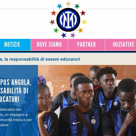
NOTIZIE
DOVE SIAMO
PARTNER
INIZIATIVE
, la responsabilità di essere educatori
MPUS ANGOLA,
SABILITÀ DI
UCATORI
llenatori del
ulo, un impegno a
omunità intera e per
future