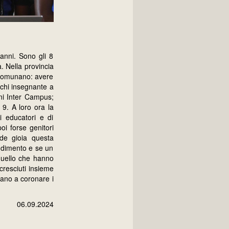
 anni. Sono gli 8
. Nella provincia
 accomunano: avere
 chi insegnante a
bini Inter Campus;
9. A loro ora la
i educatori e di
oi forse genitori
nde gioia questa
ndimento e se un
 quello che hanno
cresciuti insieme
vano a coronare i
06.09.2024