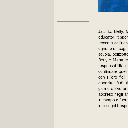
Jacinto, Betty, 
educatori respon
fresca e collinos
ognuno un sogno 
scuola, poliziott
Betty e Maria e
responsabilità 
continuare quel 
con i loro figl
opportunità di 
giorno arriveran
appreso negli an
in campo e fuori
loro sogni trasp