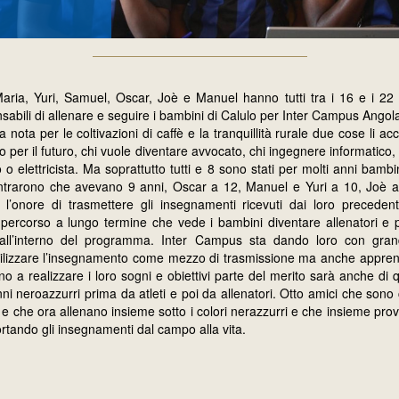
Maria, Yuri, Samuel, Oscar, Joè e Manuel hanno tutti tra i 16 e i 22
sabili di allenare e seguire i bambini di Calulo per Inter Campus Angola
a nota per le coltivazioni di caffè e la tranquillità rurale due cose li
per il futuro, chi vuole diventare avvocato, chi ingegnere informatico,
o o elettricista. Ma soprattutto tutti e 8 sono stati per molti anni bam
ntrarono che avevano 9 anni, Oscar a 12, Manuel e Yuri a 10, Joè a 
e l’onore di trasmettere gli insegnamenti ricevuti dai loro precedent
percorso a lungo termine che vede i bambini diventare allenatori e p
i all’interno del programma. Inter Campus sta dando loro con gra
utilizzare l’insegnamento come mezzo di trasmissione ma anche appre
no a realizzare i loro sogni e obiettivi parte del merito sarà anche di
ni neroazzurri prima da atleti e poi da allenatori. Otto amici che sono 
 e che ora allenano insieme sotto i colori nerazzurri e che insieme pro
ortando gli insegnamenti dal campo alla vita.