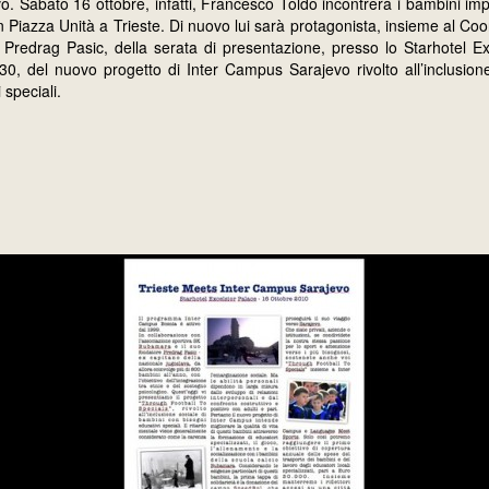
 Sabato 16 ottobre, infatti, Francesco Toldo incontrerà i bambini im
n Piazza Unità a Trieste. Di nuovo lui sarà protagonista, insieme al Coor
redrag Pasic, della serata di presentazione, presso lo Starhotel Ex
.30, del nuovo progetto di Inter Campus Sarajevo rivolto all’inclusio
 speciali.