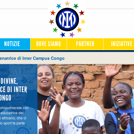
NOTIZIE
DOVE SIAMO
PARTNER
INIZIATIVE
llenatrice di Inter Campus Congo
 DIVINE,
CE DI INTER
ONGO
chiacchierate con
 educatrice del
 africano, che ci
o sport fa parte