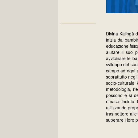
Divina Kalingà 
inizia da bambin
educazione fisic
aiutare il suo 
avvicinare le ba
sviluppo del suo
campo ad ogni al
soprattutto negl
socio-cultural
metodologia, rie
possono e si d
rimase incinta
utilizzando prop
trasmettere alle
superare i loro p