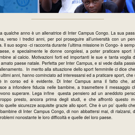
da qualche anno è un allenatrice di Inter Campus Congo. La sua passi
a, verso i tredici anni, per poi proseguire all’università con un per
a. Il suo sogno -ci racconta durante l’ultima missione in Congo- è sempr
paese, e specialmente le donne congolesi, a poter praticare sport 
mbine al calcio. Motivazioni forti ed importanti le sue e tanta voglia di
 amato paese natale. Perfetta per Inter Campus, e si vede dalla pass
lenamento. In merito alla situazione dello sport femminile ci dice c
i ultimi anni, hanno cominciato ad interessarsi ed a praticare sport, c
e è in corso ed è evidente. Di Inter Campus ama il fatto che, at
sce a infondere fiducia nelle bambine, a trasmettere il messaggio che
evono superare. Lega infine questa pensiero ad un aneddoto perso
 troppo presto, ancora prima degli studi, e che affrontò questo m
rio quelle sicurezze acquisite grazie allo sport. Che è un po’ quello ch
 bambine di Inter Campus Congo, di non abbattersi mai, di rialzarsi, di
roblemi nonostante le loro difficoltà e quelle del loro paese.