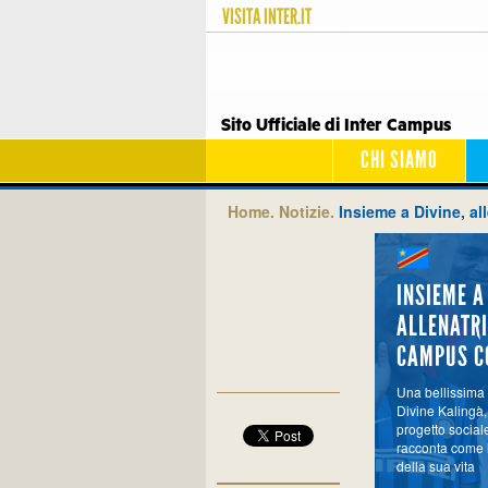
VISITA
INTER.IT
Sito Ufficiale di Inter Campus
CHI SIAMO
Home.
Notizie.
Insieme a Divine, a
INSIEME A
ALLENATRI
CAMPUS C
Una bellissima 
Divine Kalingà,
progetto sociale
racconta come l
della sua vita