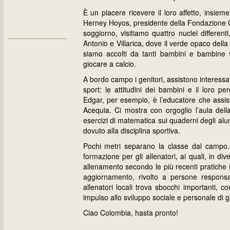
È un piacere ricevere il loro affetto, insiem
Herney Hoyos, presidente della Fondazione C
soggiorno, visitiamo quattro nuclei different
Antonio e Villarica, dove il verde opaco del
siamo accolti da tanti bambini e bambine ves
giocare a calcio.
A bordo campo i genitori, assistono interessa
sport: le attitudini dei bambini e il loro p
Edgar, per esempio, è l’educatore che assist
Acequia. Ci mostra con orgoglio l’aula della
esercizi di matematica sui quaderni degli alun
dovuto alla disciplina sportiva.
Pochi metri separano la classe dal campo. 
formazione per gli allenatori, ai quali, in d
allenamento secondo le più recenti pratiche 
aggiornamento, rivolto a persone responsa
allenatori locali trova sbocchi importanti, 
impulso allo sviluppo sociale e personale di gi
Ciao Colombia, hasta pronto!