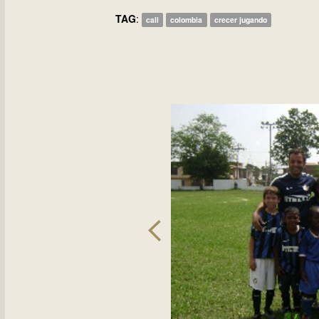
TAG
:
cali
colombia
crecer jugando